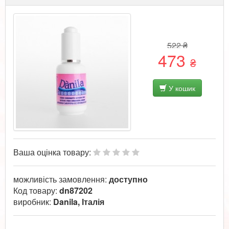
522 ₴
473
₴
У кошик
Ваша оцінка товару:
можливість замовлення:
доступно
Код товару:
dn87202
виробник:
Danila, Італія