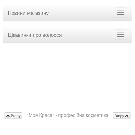
Новини магазину
Цікавинки про волосся
"Моя Краса" - професійна косметика
Вгору
Вгору
для волосся
© 2011-2026 webkabi.net
|
Повна версія сайту