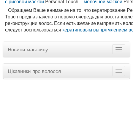
с рисовой маской
Personal Touch
молочной маской
Pers
Обращаем Ваше внимание на то, что кератирование Pe
Touch предназначено в первую очередь для восстановле
реконструкции волос. Если есть желание выпрямить воло
следует воспользоваться
кератиновым выпрямлением во
Новини магазину
Цікавинки про волосся