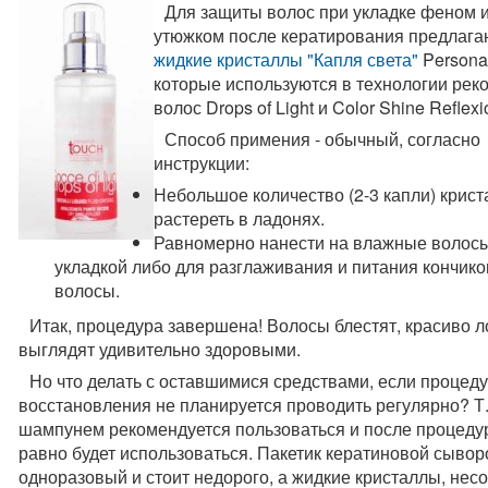
Для защиты волос при укладке феном 
утюжком после кератирования предлага
жидкие кристаллы "Капля света"
Personal
которые используются в технологии рек
волос Drops of Light и Color Shine Reflexi
Способ примения - обычный, согласно
инструкции:
Небольшое количество (2-3 капли) крис
растереть в ладонях.
Равномерно нанести на влажные волос
укладкой либо для разглаживания и питания кончико
волосы.
Итак, процедура завершена! Волосы блестят, красиво л
выглядят удивительно здоровыми.
Но что делать с оставшимися средствами, если процед
восстановления не планируется проводить регулярно? Т.
шампунем рекомендуется пользоваться и после процедур
равно будет использоваться. Пакетик кератиновой сывор
одноразовый и стоит недорого, а жидкие кристаллы, нес