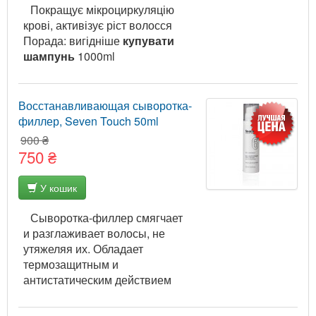
Покращує мікроциркуляцію
крові, активізує ріст волосся
Порада: вигідніше
купувати
шампунь
1000ml
Восстанавливающая сыворотка-
филлер, Seven Touch 50ml
900 ₴
750 ₴
У кошик
Сыворотка-филлер смягчает
и разглаживает волосы, не
утяжеляя их. Обладает
термозащитным и
антистатическим действием