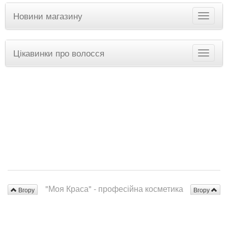
Новини магазину
Цікавинки про волосся
"Моя Краса" - професійна косметика
Вгору
Вгору
для волосся
© 2011-2026 webkabi.net
|
Повна версія сайту