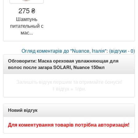
275 ₴
Шампунь
питательный с
мас...
Огляд коментарів до "Nuance, Італія": (відгуки - 0)
Обговорити: Маска ореховая увлажняющая для
волос после загара SOLARI, Nuance 150мл
Залишіть відгук першим та отримайте бонуси!
1 відгук = 1грн.
Новий відгук
Для коментування товарів потрібна авторизація!