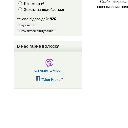
Cтабилизирован
Високі ціни!
окрашивания вол
Зовсім не подобається
Усього відповідей:
926
Відповісти
Результати опитування
В нас гарне волосся
Спільнота Viber
"Моя Краса"