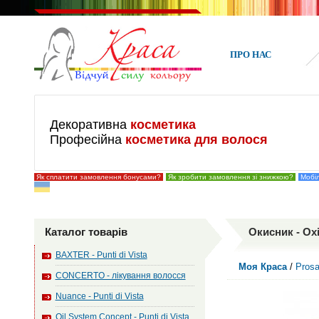
ПРО НАС
Декоративна
косметика
Професійна
косметика для волося
Як сплатити замовлення бонусами?
Як зробити замовлення зі знижкою?
Мобіл
Каталог товарів
Окисник - Oxi
BAXTER - Punti di Vista
Моя Краса
/
Prosa
CONCERTO - лікування волосся
Nuance - Punti di Vista
Oil System Concept - Punti di Vista