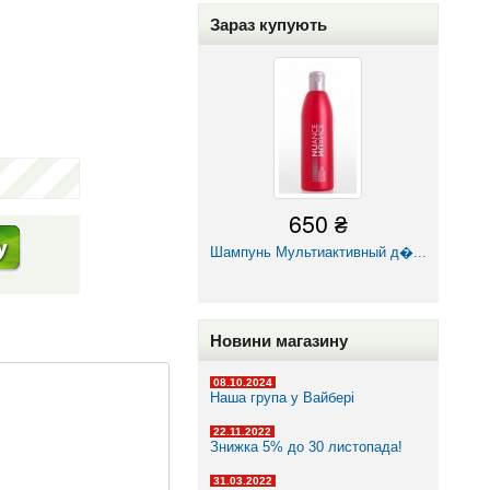
Зараз купують
650 ₴
Шампунь Мультиактивный д�...
Новини магазину
08.10.2024
Наша група у Вайбері
22.11.2022
Знижка 5% до 30 листопада!
31.03.2022