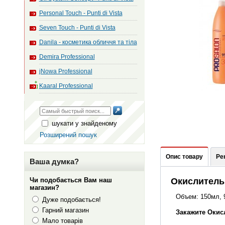
Personal Touch - Punti di Vista
Seven Touch - Punti di Vista
Danila - косметика обличчя та тіла
Demira Professional
jNowa Professional
Kaaral Professional
шукати у знайденому
Розширений пошук
Опис товару
Ре
Ваша думка?
Чи подобається Вам наш
Окислитель 
магазин?
Объем: 150мл, 
Дуже подобається!
Гарний магазин
Закажите Окисл
Мало товарів