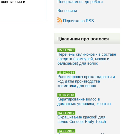
 осветления и
Повертаємось до роботи
Всі новини
Підписка по RSS
Цікавинки про волосся
246 ₴
Шампунь для об'єму тонк...
15.01.2020
Перечень силиконов - в составе
средств (шампуней, масок и
бальзамов) для волос
11.10.2019
Расшифровка срока годности и
код даты производства
косметики для волос
11.05.2018
Кератирование волос в
домашних условиях, кератин
04.04.2017
Окрашивание краской для
волос Concept Profy Touch
14.03.2016