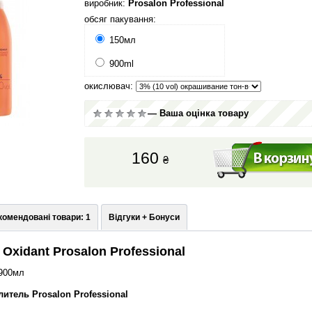
виробник:
Prosalon Professional
обсяг пакування:
150мл
900ml
окислювач:
— Ваша оцінка товару
160
₴
комендовані товари: 1
Відгуки + Бонуси
Oxidant Prosalon Professional
900мл
итель Prosalon Professional